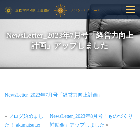
NewsLetter_2023年7月号「経営力向上
計画」アップしました
NewsLetter_2023年7月号「経営力向上計画」
«
ブログ始めまし
NewsLetter_2023年8月号「ものづくり
た！ akamatsutax
補助金」アップしました
»